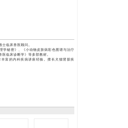
德士临床兽医顾问。
理学秘密》、《小动物皮肤病彩色图谱与治疗
兽医临床诊断学》等多部教材。
有丰富的内科疾病讲座经验。擅长犬猫肾脏疾