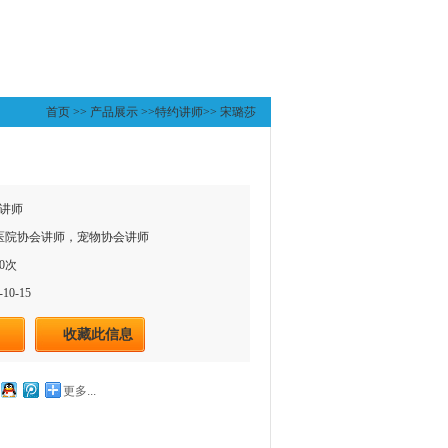
首页
>>
产品展示
>>
特约讲师
>>
宋璐莎
讲师
物医院协会讲师，宠物协会讲师
0次
10-15
收藏此信息
更多...